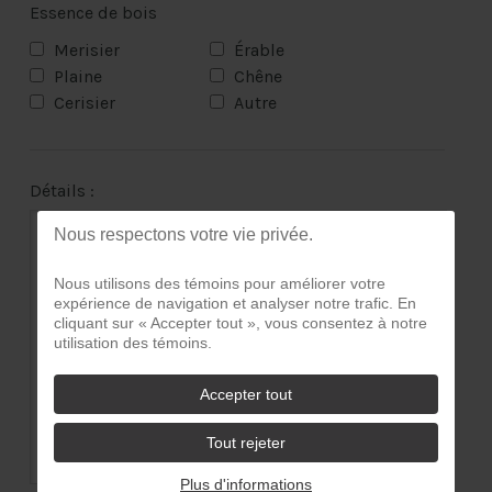
Essence de bois
Merisier
Érable
Plaine
Chêne
Cerisier
Autre
Détails :
Nous respectons votre vie privée.
Nous utilisons des témoins pour améliorer votre
expérience de navigation et analyser notre trafic. En
cliquant sur « Accepter tout », vous consentez à notre
utilisation des témoins.
Accepter tout
Tout rejeter
Plus d'informations